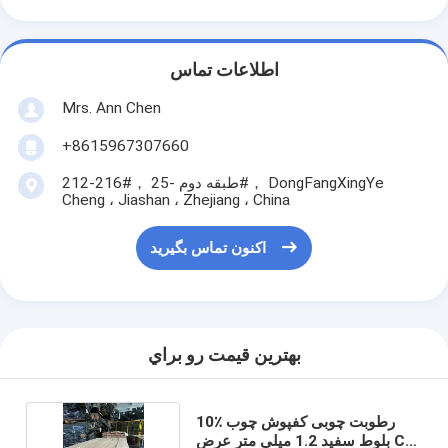
اطلاعات تماس
Mrs. Ann Chen
+8615967307660
212-216#， طبقه دوم -25#， DongFangXingYe
Cheng ، Jiashan ، Zhejiang ، China
اکنون تماس بگیرید
بهترين قيمت رو براي
10٪ رطوبت چوبی کفپوش چوب
بلوط سفید 1.2 میلی متر عرض C