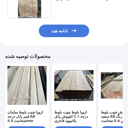
درجه
ادامه هید
محصولات توصیه شده
کفپوش چوب بلوط
اروپا بلوط چوب بلوط
اروپا چوب بلوط مبلمان
سفید AB درجه رنگ
کفپوش پانل C + درجه
فنیر پانل درجه AB
ن 0.6 ضخامت
پلائیوود فانتزی
ضخامت 0.5mm