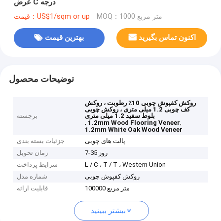
عرض C درجه
MOQ：1000 متر مربع
قیمت：US$1/sqm or up
اکنون تماس بگیرید
بهترین قیمت
توضیحات محصول
روکش کفپوش چوبی 10٪ رطوبت ، روکش
کف چوبی 1.2 میلی متری ، روکش چوبی
بلوط سفید 1.2 میلی متری
برجسته
,
,
1.2mm Wood Flooring Veneer
1.2mm White Oak Wood Veneer
پالت های چوبی
جزئیات بسته بندی
7-35 روز
زمان تحویل
L / C ، T / T ، Western Union
شرایط پرداخت
روکش کفپوش چوبی
شماره مدل
100000 متر مربع
قابلیت ارائه
بیشتر ببینید