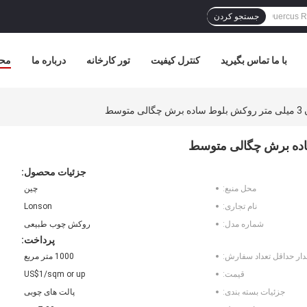
جستجو کردن
با ما تماس بگیرید
کنترل کیفیت
تور کارخانه
درباره ما
مح
وسط
جزئیات محصول:
محل منبع:
چین
نام تجاری:
Lonson
شماره مدل:
روکش چوب طبیعی
پرداخت:
دار حداقل تعداد سفارش:
1000 متر مربع
قیمت:
US$1/sqm or up
جزئیات بسته بندی:
پالت های چوبی