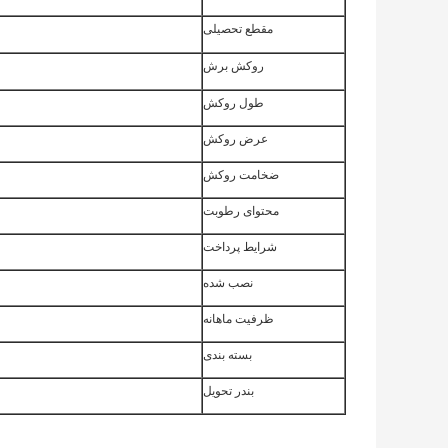
مقطع تحصیلی
روکش برش
طول روکش
عرض روکش
ضخامت روکش
محتوای رطوبت
شرایط پرداخت
نصب شده
ظرفیت ماهانه
بسته بندی
بندر تحویل