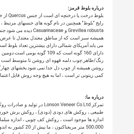
درباره بلوط قرمز:
همیشه سبز است که از مناطق معتدل معتدل تا عرض ها
دارای 160 گونه است که 109 گونه بومی است.دومین مرکز بزرگ تنوع بلوط ، چین است که تقریباً 100 گونه دارد.
رنگ/ظاهر:
چوب دلمه قهوه ای روشن تا متوسط ​​است ، 
روشن همیشه از چوب دل جدا نمی شود.بخشهای چهارگانه
کمی زیتونی تر است ، اما به هیچ وجه روش قابل اعت
درباره ما:
طبیعی ، روکش های دودی (دودی) ، روکش برش خورده
500،000 متر مربعتاک