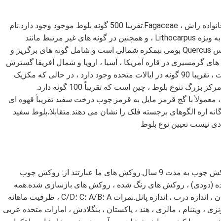
بلوط درخت یا درختچه ای است از جنس Quercus از خانواده راش ، Fagaceae.تقریبا 500 گونه بلوط موجود وجود دارد.نام
رایج "بلوط" همچنین در نام گونه های جنسهای مرتبط ، به ویژه Lithocarpus ، و همچنین در گونه های غیر مرتبط مانند
Grevillea robusta و Casuarinaceae دیده می شود.جنس Quercus بومی نیمکره شمالی است و شامل گونه های برگریز و
ی گرمسیری در قاره آمریکا ، آسیا ، اروپا و شمال آفریقا گسترش
می یابد.آمریکای شمالی دارای بیشترین تعداد بلوط است ، تقریبا 90 گونه در ایالات متحده وجود دارد ، در حالی که مکزیک
معمولاً با گچ قرمز مایل به قرمز.چوب درخت سفید تقریباً قهوه ای
 اره الگوهای برجسته فلک را نشان می دهند.متقابلا،
بلوط سفید
مادی نیست
تعیین نوع بلوط
تمرکز Lonson Veneer Co.Ltd در تولید و صادرات روکش چوب به مدت 9 سال.روکش های ما عبارتند از: روکش چوب
 (دودی) ، روکش های رنگ شده ، روکش های بازسازی شده.همه
اندازه ها موجود است ، روکش کف چوبی ، اندازه مبلمان ، اندازه درب ، اندازه پانل.نمرات A ؛A/B ؛C ؛C/D ، ظرفیت ماهانه
نون ، ما بیش از 20 کشور به اندونزی ، ویتنام ، مالزی ، هند ، پاکستان ، بنگلادش ، امارات متحده عربی