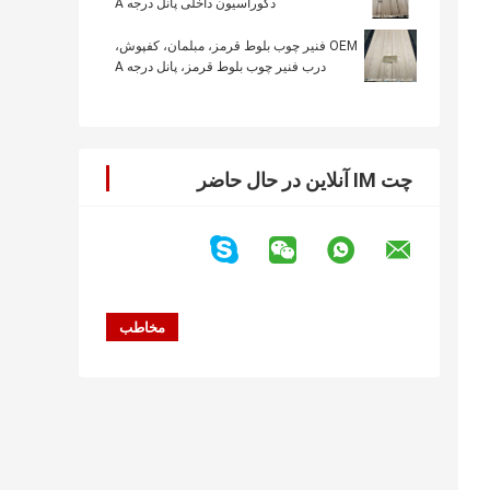
دکوراسیون داخلی پانل درجه A
OEM فنیر چوب بلوط قرمز، مبلمان، کفپوش،
درب فنیر چوب بلوط قرمز، پانل درجه A
چت IM آنلاین در حال حاضر