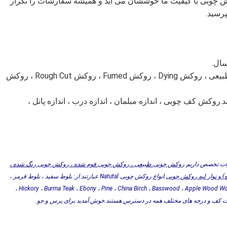
وکش چوبی با کیفیت ما خوششان می آید و همیشه سفارشات را تکرار
پرسید.
2 ، انواع مختلف روکش چوب ، از جمله روکش چوب طبیعی ، روکش Dying ، روکش Fumed ، روکش Rough Cut ، روکش
روکش کف چوبی ، اندازه مبلمان ، اندازه درب ، اندازه پانل ،
درات تخصص داریم
روکش چوبی طبیعی ، روکش چوبی فوم شده ، روکش چوبی رنگ شده ،
و نوار لبه روکش چوبی
.انواع روکش چوبی Natutal عبارتند از: بلوط سفید ، بلوط قرمز ،
خاکستر سفید ، گردوی آمریکایی ، گیلاس آمریکایی ، افرا آمریکایی ، Hickory ، Burma Teak ، Ebony ، Pine ، China Birch ، Basswood ، Apple Wood Wood ،
ه/ضخامت کف و درجه های مختلف همه در دسترس هستند.خوش آمدید برای پرس و جو.