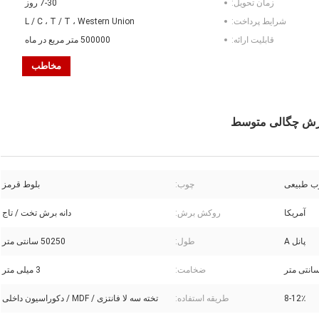
زمان تحویل:
7-30 روز
شرایط پرداخت:
L / C ، T / T ، Western Union
قابلیت ارائه:
500000 متر مربع در ماه
مخاطب
ب طبیعی
چوب:
بلوط قرمز
آمریکا
روکش برش:
دانه برش تخت / تاج
پانل A
طول:
50250 سانتی متر
ضخامت:
3 میلی متر
8-12٪
طریقه استفاده:
تخته سه لا فانتزی / MDF / دکوراسیون داخلی