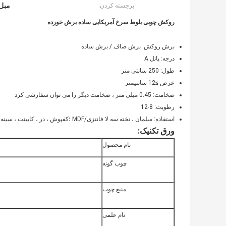
مبل روکش
برجسته کردن:
روکش چوبی بلوط سرخ آمریکایی ساده برش خورده
برش روکش: برش صاف / برش ساده
درجه: پانل A
طول: 250 سانتی متر
عرض ≥12 سانتیمتر
ضخامت: 0.45 میلی متر ، ضخامت دیگر را می توان سفارشی کرد
رطوبت: 8-12
استفاده: مبلمان ، تخته سه لا فانتزی/MDF ؛کفپوش ، در ، کابینت ، سینه
ورق تکنیک:
نام محصول
چوب گونه
منبع چوب
نام علمی