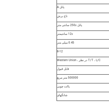
پانل A
تاج برش
پانل ≥250 سانتی متر
≥12 سانتیمتر
0.45 میلی متر
8-12
T/T ، L/C در نظر ، Western Union
قابل قبول
500000 متر مربع
پالت چوبی
شانگهای