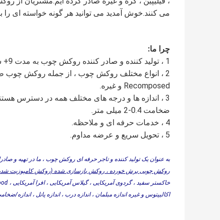
، فیلیپین ، کره و غیره صادر کرده ایم.مشتریان از ر
می کنند.خوش آمدید می توانید هر گونه خواسته ای را ب
چرا ما:
1 ، تولید کننده و صادر کننده روکش چوب به مدت 9+ سال.
Recomposed و غیره.
3 ، اندازه ها و درجه های مختلف همه در دسترس هستند.
ضخامت 0.4-2 میلی متر.
4 ، خدمات حرفه ای و ملاحظه.
5 ، تحویل سریع و عرضه مداوم.
به عنوان یک تولید کننده و تاجر حرفه ای روکش چوب ، ما در تهیه و صا
روکش چوبی برش خورده ، روکش بازسازی شده (روکش کامپوزیت شده) 
اکالیپتوس و غیره اندازه مبلمان ، اندازه درب ، اندازه پانل ، انداز