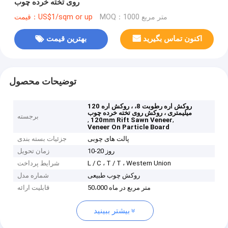
روی تخته خرده چوب
MOQ：1000 متر مربع
قیمت：US$1/sqm or up
اکنون تماس بگیرید
بهترین قیمت
توضیحات محصول
روکش اره رطوبت 8، ، روکش اره 120
میلیمتری ، روکش روی تخته خرده چوب
برجسته
,
,
120mm Rift Sawn Veneer
Veneer On Particle Board
پالت های چوبی
جزئیات بسته بندی
10-20 روز
زمان تحویل
L / C ، T / T ، Western Union
شرایط پرداخت
روکش چوب طبیعی
شماره مدل
50،000 متر مربع در ماه
قابلیت ارائه
بیشتر ببینید