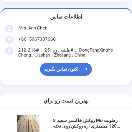
اطلاعات تماس
Mrs. Ann Chen
+8615967307660
212-216#， طبقه دوم -25#， DongFangXingYe
Cheng ، Jiashan ، Zhejiang ، China
اکنون تماس بگیرید
بهترين قيمت رو براي
روکش خاکستر سفید 8 Mo رطوبت
120 میلیمتری اره روکش روی تخته
خرده چوب