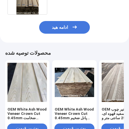
ادامه هید
محصولات توصیه شده
OEM فنیر چوب
OEM White Ash Wood
OEM White Ash Wood
 سفید قهوه ای،
Veneer Crown Cut
Veneer Crown Cut
طول 250 سانتی متر و
0.45mm پانل ضخیم
0.45mm ضخامت
عرض 12 سانتی متر،
درجه AA
2500m+ طول
درجه پنل C
ترین قیمت
بهترین قیمت
بهترین قیمت