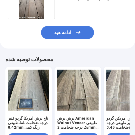
مستقیم دانه
ادامه هید
محصولات توصیه شده
برش آمریکن گردو
برش برش American
تاج برش آمریكا گردو فنیر
فنیر طبیعی درجه A / B
Walnut Veneer طبیعی
طبیعی AA درجه ضخامت
امت 0.45mm
یک درجه ضخامت 2mm
0.42mm رنگ کمی
درب کف