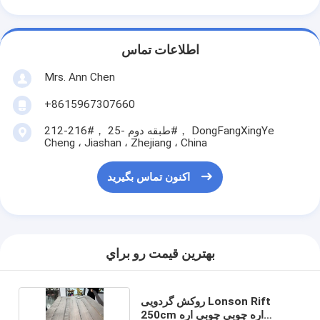
اطلاعات تماس
Mrs. Ann Chen
+8615967307660
212-216#， طبقه دوم -25#， DongFangXingYe
Cheng ، Jiashan ، Zhejiang ، China
اکنون تماس بگیرید
بهترين قيمت رو براي
روکش گردویی Lonson Rift
250cm اره چوبی چوبی اره