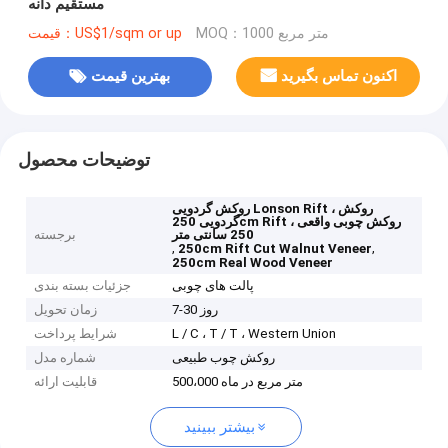
مستقیم دانه
MOQ：1000 متر مربع
قیمت：US$1/sqm or up
اکنون تماس بگیرید
بهترین قیمت
توضیحات محصول
روکش گردویی Lonson Rift ، روکش
گردویی 250cm Rift ، روکش چوبی واقعی
250 سانتی متر
برجسته
,
,
250cm Rift Cut Walnut Veneer
250cm Real Wood Veneer
پالت های چوبی
جزئیات بسته بندی
7-30 روز
زمان تحویل
L / C ، T / T ، Western Union
شرایط پرداخت
روکش چوب طبیعی
شماره مدل
500،000 متر مربع در ماه
قابلیت ارائه
بیشتر ببینید