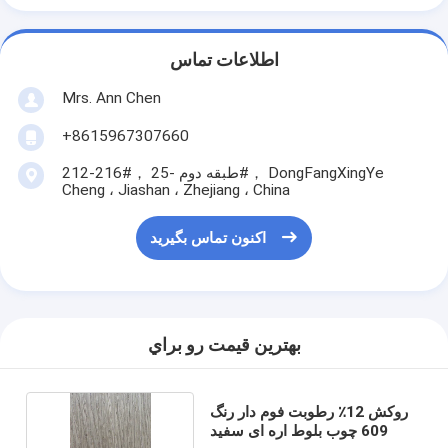
اطلاعات تماس
Mrs. Ann Chen
+8615967307660
212-216#， طبقه دوم -25#， DongFangXingYe
Cheng ، Jiashan ، Zhejiang ، China
اکنون تماس بگیرید
بهترين قيمت رو براي
روکش 12٪ رطوبت فوم دار رنگ
609 چوب بلوط اره ای سفید