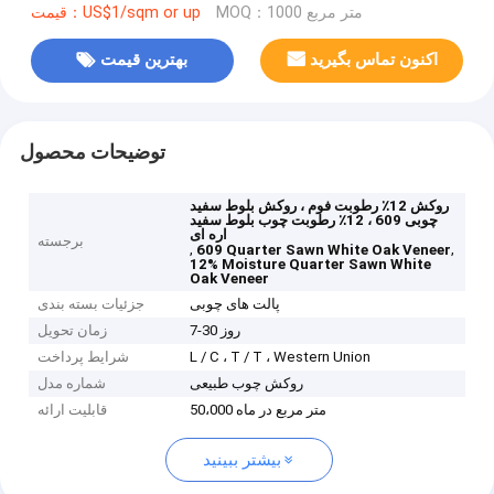
MOQ：1000 متر مربع
قیمت：US$1/sqm or up
اکنون تماس بگیرید
بهترین قیمت
توضیحات محصول
روکش 12٪ رطوبت فوم ، روکش بلوط سفید
چوبی 609 ، 12٪ رطوبت چوب بلوط سفید
اره ای
برجسته
,
,
609 Quarter Sawn White Oak Veneer
12% Moisture Quarter Sawn White
Oak Veneer
پالت های چوبی
جزئیات بسته بندی
7-30 روز
زمان تحویل
L / C ، T / T ، Western Union
شرایط پرداخت
روکش چوب طبیعی
شماره مدل
50،000 متر مربع در ماه
قابلیت ارائه
بیشتر ببینید