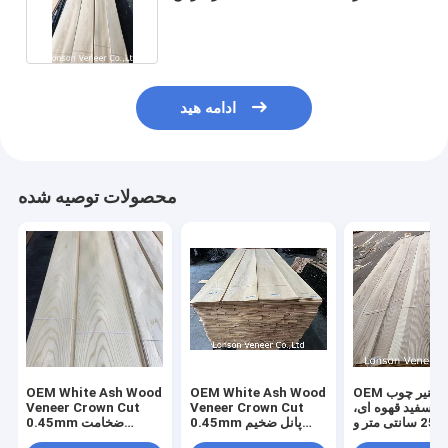
روکش داخلی کابینت
ادامه هید
محصولات توصیه شده
OEM فنیر چوب
OEM White Ash Wood
OEM White Ash Wood
 سفید قهوه ای،
Veneer Crown Cut
Veneer Crown Cut
طول 250 سانتی متر و
0.45mm پانل ضخیم
0.45mm ضخامت
عرض 12 سانتی متر،
درجه AA
2500m+ طول