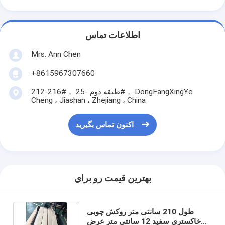
اطلاعات تماس
Mrs. Ann Chen
+8615967307660
212-216#， طبقه دوم -25#， DongFangXingYe
Cheng ، Jiashan ، Zhejiang ، China
اکنون تماس بگیرید
بهترين قيمت رو براي
طول 210 سانتی متر روکش چوبی
خاکستری سفید 12 سانتی متر عرض