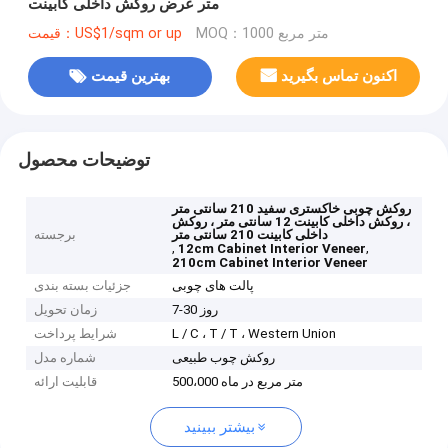
متر عرض روکش داخلی کابینت
MOQ：1000 متر مربع
قیمت：US$1/sqm or up
اکنون تماس بگیرید
بهترین قیمت
توضیحات محصول
روکش چوبی خاکستری سفید 210 سانتی متر
، روکش داخلی کابینت 12 سانتی متر ، روکش
داخلی کابینت 210 سانتی متر
برجسته
,
,
12cm Cabinet Interior Veneer
210cm Cabinet Interior Veneer
پالت های چوبی
جزئیات بسته بندی
7-30 روز
زمان تحویل
L / C ، T / T ، Western Union
شرایط پرداخت
روکش چوب طبیعی
شماره مدل
500،000 متر مربع در ماه
قابلیت ارائه
بیشتر ببینید